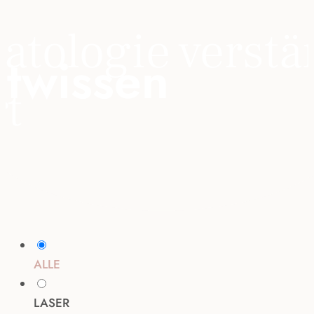
tologie verstä
wissen
rt
ALLE
LASER