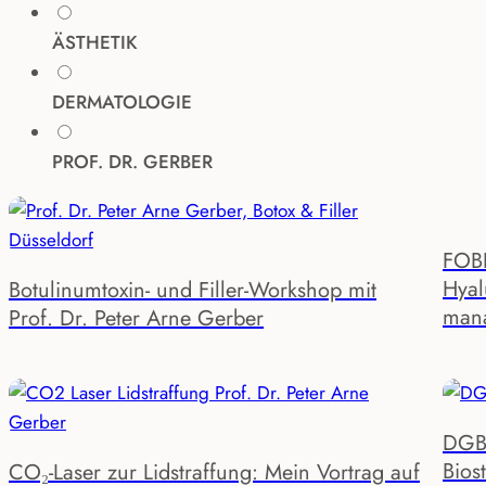
ÄSTHETIK
DERMATOLOGIE
PROF. DR. GERBER
AI generated
FOBI
Hyal
Botulinumtoxin- und Filler-Workshop mit
man
Prof. Dr. Peter Arne Gerber
DGBT
Bios
CO₂-Laser zur Lidstraffung: Mein Vortrag auf