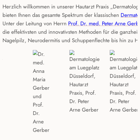
Allergien
Tattooentfernung
Herzlich willkommen in unserer Hautarzt Praxis „Dermatolog
Nagelpilz
Pigment- & Altersflecken
bieten Ihnen das gesamte Spektrum der klassischen
Dermato
Unter der Leitung von Herrn
Prof. Dr. med. Peter Arne Gerb
die effektivsten und innovativsten Methoden für die ganzhe
Nagelpilz, Neurodermitis und Schuppenflechte bis hin zu Ha