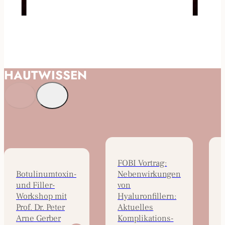
HAUTWISSEN
FOBI Vortrag:
Botulinumtoxin-
Nebenwirkungen
und Filler-
von
V
Workshop mit
Hyaluronfillern:
Prof. Dr. Peter
Aktuelles
Arne Gerber
Komplikations­