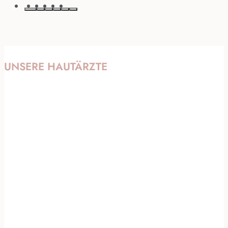
UNSERE HAUTÄRZTE
Hannah
Steinkusch
Ärztin
Prof.
Prof.
Dr.
Dr.
Dr.
med.
med.
med.
Peter
Ulrich
Peter
Arne
Peter
Arne