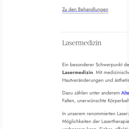
Zu den Behandlungen
Lasermedizin
Ein besonderer Schwerpunkt der
Lasermedizin
. Mit medizinisc
Hautveränderungen und ästheti
Dazu zählen unter anderem
Alt
Falten, unerwünschte Körperbe
In unserem renommierten Laserz
Möglichkeiten der Lasertherapie.
verbessern kann. Sicher, effekt